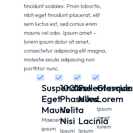
tincidunt sodales. Proin lobortis,
nibh eget tincidunt placerat, elit
sem luctus est, sed cursus enim
mauris vel odio.
Ipsum amet –
lorem ipsum dolor sit amet,
consectetur adipiscing elit magna,
molestie iaculis adipiscing non
porttitor nunc.
Suspendisse
100%
Pellentesque
Glavrida
Eget
Phasellus
Nunc
Lorem
Mauris
Velit
a
Ipsum
amet
Nisi
Lacinia
Maecenas
lorem
ipsum
Ipsum
Ipsum