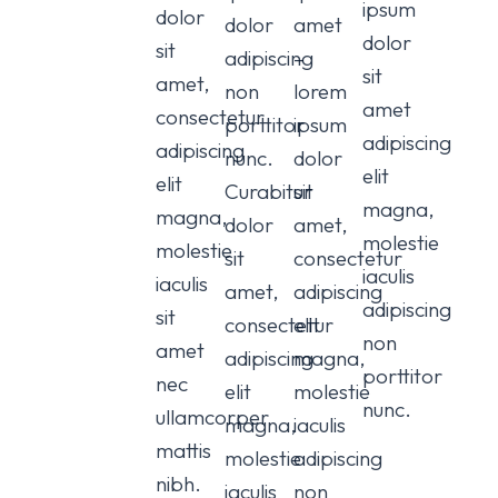
ipsum
dolor
dolor
amet
dolor
sit
adipiscing
–
sit
amet,
non
lorem
amet
consectetur
porttitor
ipsum
adipiscing
adipiscing
nunc.
dolor
elit
elit
Curabitur
sit
magna,
magna,
dolor
amet,
molestie
molestie
sit
consectetur
iaculis
iaculis
amet,
adipiscing
adipiscing
sit
consectetur
elit
non
amet
adipiscing
magna,
porttitor
nec
elit
molestie
nunc.
ullamcorper
magna,
iaculis
mattis
molestie
adipiscing
nibh.
iaculis
non